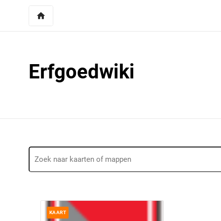
home
Erfgoedwiki
KAART