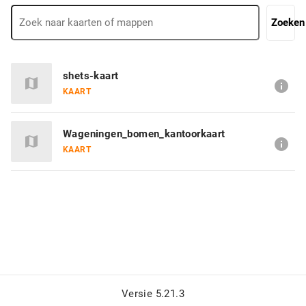
Zoeken
shets-kaart
map
info
KAART
Wageningen_bomen_kantoorkaart
map
info
KAART
Versie 5.21.3